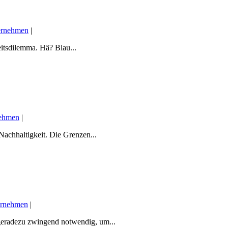
ernehmen
|
itsdilemma. Hä? Blau...
nehmen
|
achhaltigkeit. Die Grenzen...
ernehmen
|
 geradezu zwingend notwendig, um...