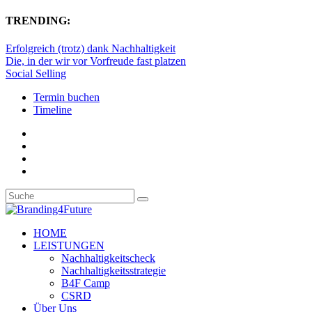
TRENDING:
Erfolgreich (trotz) dank Nachhaltigkeit
Die, in der wir vor Vorfreude fast platzen
Social Selling
Termin buchen
Timeline
HOME
LEISTUNGEN
Nachhaltigkeitscheck
Nachhaltigkeitsstrategie
B4F Camp
CSRD
Über Uns