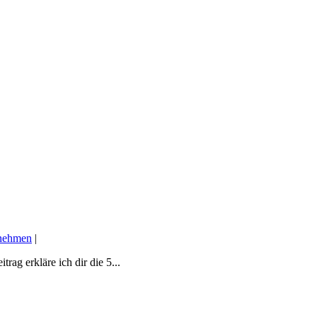
rnehmen
|
rag erkläre ich dir die 5...