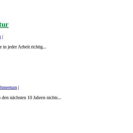
tur
g
|
n jeder Arbeit richtig...
ehmertum
|
den nächsten 10 Jahren nichts...