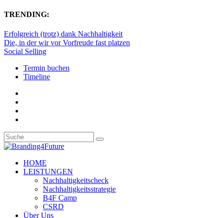
TRENDING:
Erfolgreich (trotz) dank Nachhaltigkeit
Die, in der wir vor Vorfreude fast platzen
Social Selling
Termin buchen
Timeline
HOME
LEISTUNGEN
Nachhaltigkeitscheck
Nachhaltigkeitsstrategie
B4F Camp
CSRD
Über Uns