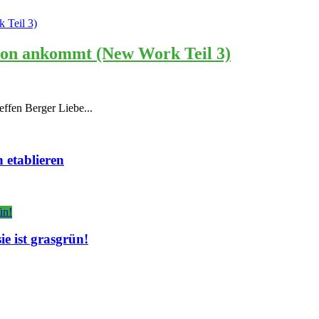
tion ankommt (New Work Teil 3)
effen Berger Liebe...
 etablieren
e ist grasgrün!