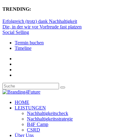
TRENDING:
Erfolgreich (trotz) dank Nachhaltigkeit
Die, in der wir vor Vorfreude fast platzen
Social Selling
Termin buchen
Timeline
HOME
LEISTUNGEN
Nachhaltigkeitscheck
Nachhaltigkeitsstrategie
B4F Camp
CSRD
Über Uns