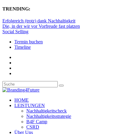
TRENDING:
Erfolgreich (trotz) dank Nachhaltigkeit
Die, in der wir vor Vorfreude fast platzen
Social Selling
Termin buchen
Timeline
HOME
LEISTUNGEN
Nachhaltigkeitscheck
Nachhaltigkeitsstrategie
B4F Camp
CSRD
Über Uns