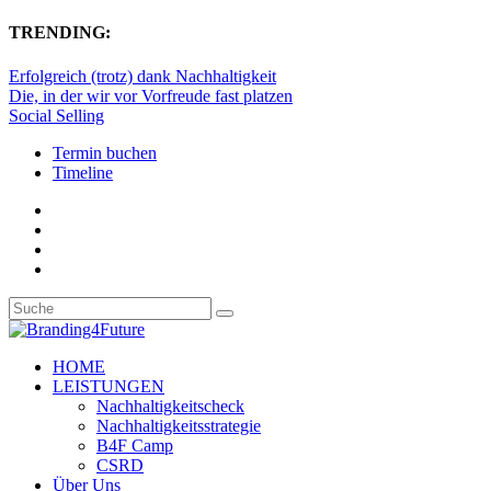
TRENDING:
Erfolgreich (trotz) dank Nachhaltigkeit
Die, in der wir vor Vorfreude fast platzen
Social Selling
Termin buchen
Timeline
HOME
LEISTUNGEN
Nachhaltigkeitscheck
Nachhaltigkeitsstrategie
B4F Camp
CSRD
Über Uns