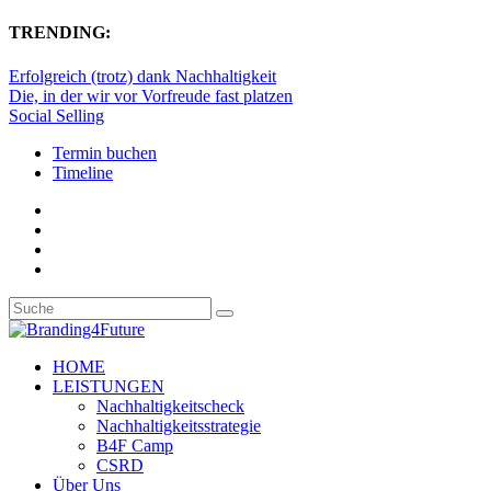
TRENDING:
Erfolgreich (trotz) dank Nachhaltigkeit
Die, in der wir vor Vorfreude fast platzen
Social Selling
Termin buchen
Timeline
HOME
LEISTUNGEN
Nachhaltigkeitscheck
Nachhaltigkeitsstrategie
B4F Camp
CSRD
Über Uns