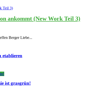
tion ankommt (New Work Teil 3)
effen Berger Liebe...
 etablieren
e ist grasgrün!