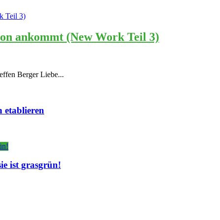
tion ankommt (New Work Teil 3)
effen Berger Liebe...
 etablieren
e ist grasgrün!