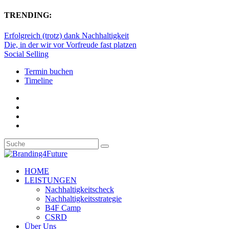
TRENDING:
Erfolgreich (trotz) dank Nachhaltigkeit
Die, in der wir vor Vorfreude fast platzen
Social Selling
Termin buchen
Timeline
HOME
LEISTUNGEN
Nachhaltigkeitscheck
Nachhaltigkeitsstrategie
B4F Camp
CSRD
Über Uns