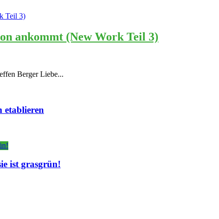
tion ankommt (New Work Teil 3)
effen Berger Liebe...
 etablieren
e ist grasgrün!