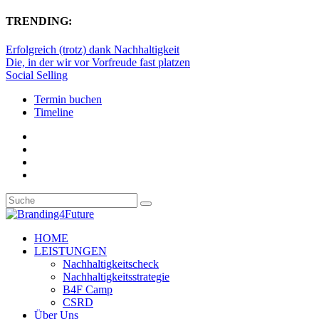
TRENDING:
Erfolgreich (trotz) dank Nachhaltigkeit
Die, in der wir vor Vorfreude fast platzen
Social Selling
Termin buchen
Timeline
HOME
LEISTUNGEN
Nachhaltigkeitscheck
Nachhaltigkeitsstrategie
B4F Camp
CSRD
Über Uns