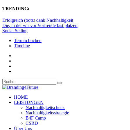
TRENDING:
Erfolgreich (trotz) dank Nachhaltigkeit
Die, in der wir vor Vorfreude fast platzen
Social Selling
Termin buchen
Timeline
HOME
LEISTUNGEN
Nachhaltigkeitscheck
Nachhaltigkeitsstrategie
B4F Camp
CSRD
Über Uns