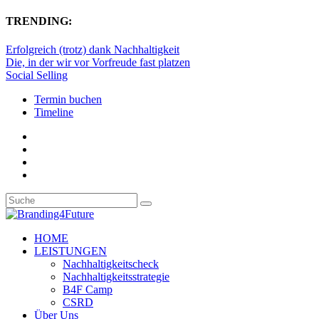
TRENDING:
Erfolgreich (trotz) dank Nachhaltigkeit
Die, in der wir vor Vorfreude fast platzen
Social Selling
Termin buchen
Timeline
HOME
LEISTUNGEN
Nachhaltigkeitscheck
Nachhaltigkeitsstrategie
B4F Camp
CSRD
Über Uns