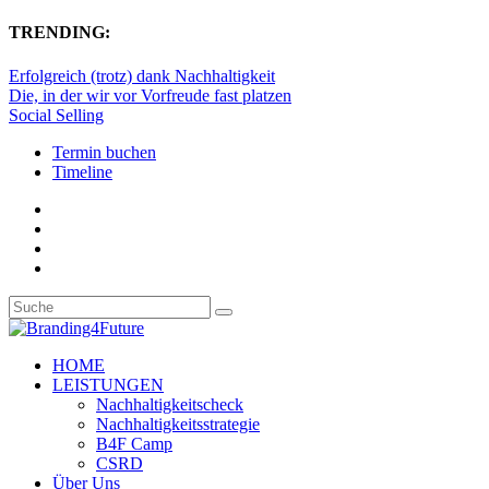
TRENDING:
Erfolgreich (trotz) dank Nachhaltigkeit
Die, in der wir vor Vorfreude fast platzen
Social Selling
Termin buchen
Timeline
HOME
LEISTUNGEN
Nachhaltigkeitscheck
Nachhaltigkeitsstrategie
B4F Camp
CSRD
Über Uns