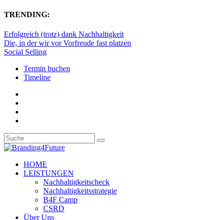
TRENDING:
Erfolgreich (trotz) dank Nachhaltigkeit
Die, in der wir vor Vorfreude fast platzen
Social Selling
Termin buchen
Timeline
HOME
LEISTUNGEN
Nachhaltigkeitscheck
Nachhaltigkeitsstrategie
B4F Camp
CSRD
Über Uns