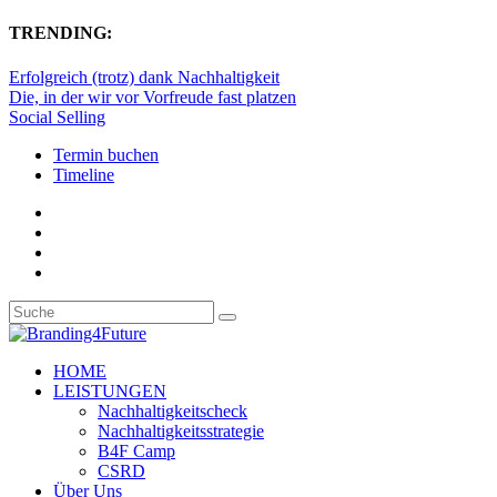
TRENDING:
Erfolgreich (trotz) dank Nachhaltigkeit
Die, in der wir vor Vorfreude fast platzen
Social Selling
Termin buchen
Timeline
HOME
LEISTUNGEN
Nachhaltigkeitscheck
Nachhaltigkeitsstrategie
B4F Camp
CSRD
Über Uns