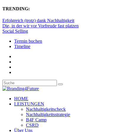
TRENDING:
Erfolgreich (trotz) dank Nachhaltigkeit
Die, in der wir vor Vorfreude fast platzen
Social Selling
Termin buchen
Timeline
HOME
LEISTUNGEN
Nachhaltigkeitscheck
Nachhaltigkeitsstrategie
B4F Camp
CSRD
Über Uns