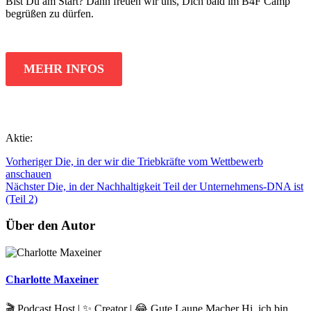
Bist Du am Start? Dann freuen wir uns, Dich bald im B4F Camp
begrüßen zu dürfen.
MEHR INFOS
Aktie:
Vorheriger
Die, in der wir die Triebkräfte vom Wettbewerb
anschauen
Nächster
Die, in der Nachhaltigkeit Teil der Unternehmens-DNA ist
(Teil 2)
Über den Autor
Charlotte Maxeiner
🎬 Podcast Host | ✨ Creator | 😂 Gute Laune Macher Hi, ich bin